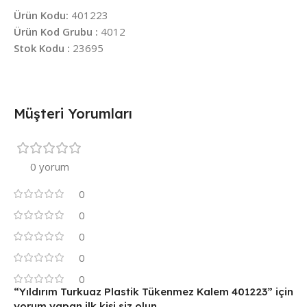
Ürün Kodu:
401223
Ürün Kod Grubu :
4012
Stok Kodu :
23695
Müşteri Yorumları
0 yorum
0
0
0
0
0
“Yıldırım Turkuaz Plastik Tükenmez Kalem 401223” için
yorum yapan ilk kişi siz olun