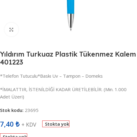
Büyütmek için tıklayın
Yıldırım Turkuaz Plastik Tükenmez Kalem
401223
*Telefon Tutuculu*Baskı Uv – Tampon – Domeks
*İMALATTIR, İSTENİLDİĞİ KADAR ÜRETİLEBİLİR. (Min. 1.000
Adet Üzeri)
Stok kodu:
23695
7,40
₺
+ KDV
Stokta yok
Stokta yok