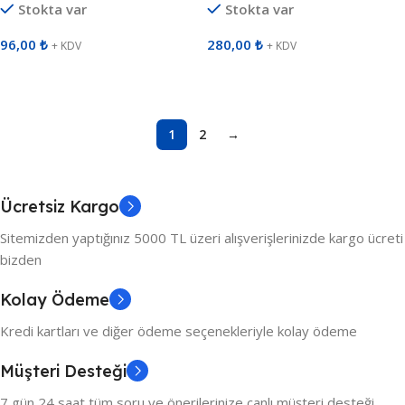
Stokta var
Stokta var
96,00
₺
280,00
₺
+ KDV
+ KDV
Sepete Ekle
Sepete Ekle
1
2
→
Ücretsiz Kargo
Sitemizden yaptığınız 5000 TL üzeri alışverişlerinizde kargo ücreti
bizden
Kolay Ödeme
Kredi kartları ve diğer ödeme seçenekleriyle kolay ödeme
Müşteri Desteği
7 gün 24 saat tüm soru ve önerilerinize canlı müşteri desteği