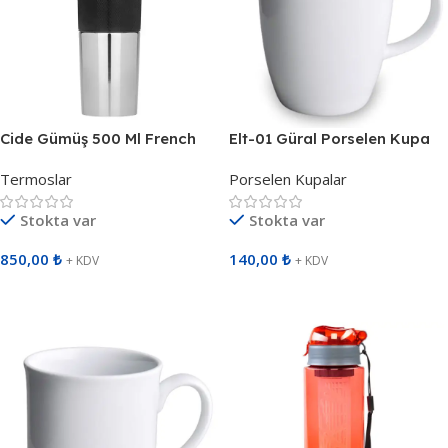
Cide Gümüş 500 Ml French
Elt-01 Güral Porselen Kupa
Press Termos 792120
913802
Termoslar
Porselen Kupalar
Stokta var
Stokta var
850,00
₺
140,00
₺
+ KDV
+ KDV
Sepete Ekle
Sepete Ekle