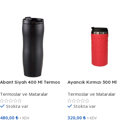
Sepete Ekle
Sepete Ekle
Abant Siyah 400 Ml Termos
Ayancık Kırmızı 300 Ml
799801
Termos 792004
Termoslar ve Mataralar
Termoslar ve Mataralar
Stokta var
Stokta var
480,00
₺
320,00
₺
+ KDV
+ KDV
Sepete Ekle
Sepete Ekle