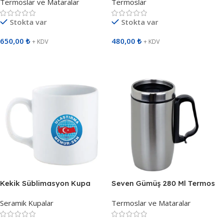
Termoslar ve Mataralar
Termoslar
Stokta var
Stokta var
650,00
₺
480,00
₺
+ KDV
+ KDV
Sepete Ekle
Sepete Ekle
Kekik Süblimasyon Kupa
Seven Gümüş 280 Ml Termos
913902
791920
Seramik Kupalar
Termoslar ve Mataralar