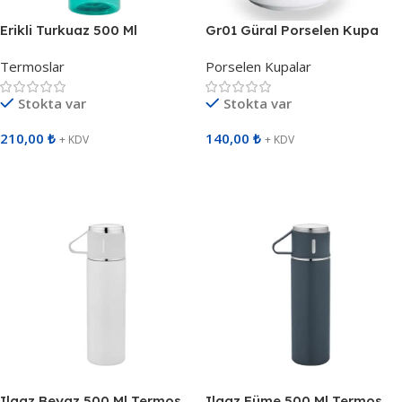
Erikli Turkuaz 500 Ml
Gr01 Güral Porselen Kupa
Detokslu San Matara 799023
913502
Termoslar
Porselen Kupalar
Stokta var
Stokta var
210,00
₺
140,00
₺
+ KDV
+ KDV
Sepete Ekle
Sepete Ekle
Ilgaz Beyaz 500 Ml Termos
Ilgaz Füme 500 Ml Termos