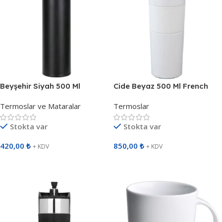
Beyşehir Siyah 500 Ml
Cide Beyaz 500 Ml French
Dereceli Termos 797501
Press Termos 792102
Termoslar ve Mataralar
Termoslar
Stokta var
Stokta var
420,00
₺
850,00
₺
+ KDV
+ KDV
Sepete Ekle
Sepete Ekle