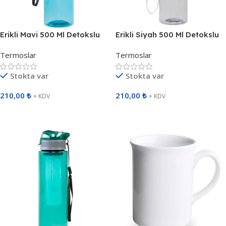
Erikli Mavi 500 Ml Detokslu
Erikli Siyah 500 Ml Detokslu
San Matara 799003
San Matara 799001
Termoslar
Termoslar
Stokta var
Stokta var
210,00
₺
210,00
₺
+ KDV
+ KDV
Sepete Ekle
Sepete Ekle