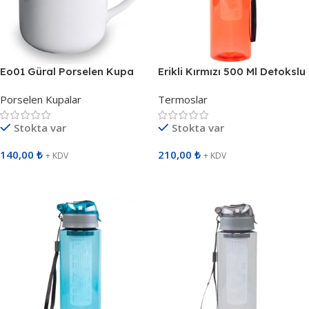
Eo01 Güral Porselen Kupa
Erikli Kırmızı 500 Ml Detokslu
913402
San Matara 799004
Porselen Kupalar
Termoslar
Stokta var
Stokta var
140,00
₺
210,00
₺
+ KDV
+ KDV
Sepete Ekle
Sepete Ekle