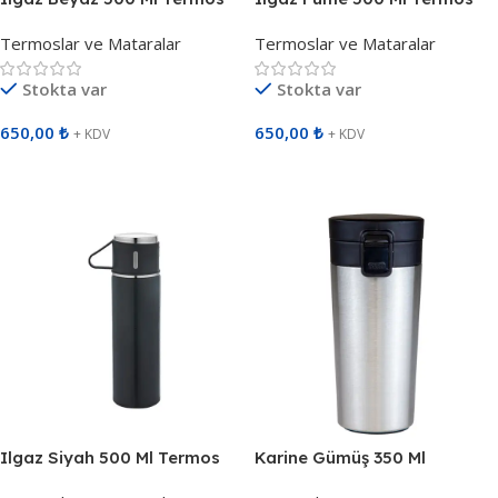
796502
796517
Termoslar ve Mataralar
Termoslar ve Mataralar
Stokta var
Stokta var
650,00
₺
650,00
₺
+ KDV
+ KDV
Sepete Ekle
Sepete Ekle
Ilgaz Siyah 500 Ml Termos
Karine Gümüş 350 Ml
796501
Süzgeçli Termos 798420