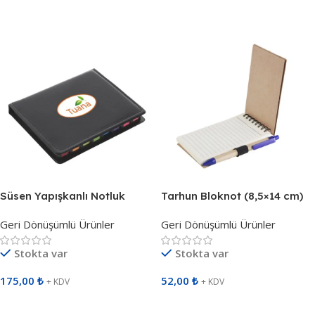
Sepete Ekle
Sepete Ekle
Süsen Yapışkanlı Notluk
Tarhun Bloknot (8,5×14 cm)
(12,8×10,5×1,9 cm) 499901
468410
Geri Dönüşümlü Ürünler
Geri Dönüşümlü Ürünler
Stokta var
Stokta var
175,00
₺
52,00
₺
+ KDV
+ KDV
Sepete Ekle
Sepete Ekle