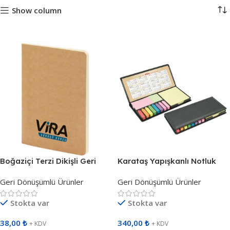
Show column
Boğaziçi Terzi Dikişli Geri
Karataş Yapışkanlı Notluk
Dönüşümlü Defter 304601
(23×10,5×2 cm) 925101
Geri Dönüşümlü Ürünler
Geri Dönüşümlü Ürünler
Stokta var
Stokta var
38,00
₺
340,00
₺
+ KDV
+ KDV