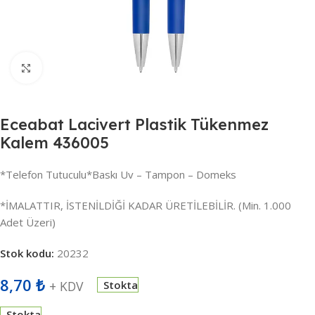
Büyütmek için tıklayın
Eceabat Lacivert Plastik Tükenmez
Kalem 436005
*Telefon Tutuculu*Baskı Uv – Tampon – Domeks
*İMALATTIR, İSTENİLDİĞİ KADAR ÜRETİLEBİLİR. (Min. 1.000
Adet Üzeri)
Stok kodu:
20232
8,70
₺
+ KDV
Stokta
Stokta