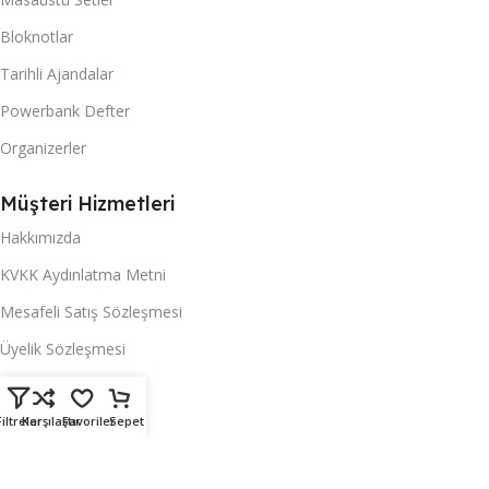
Bloknotlar
Tarihli Ajandalar
Powerbank Defter
Organizerler
Müşteri Hizmetleri
Hakkımızda
KVKK Aydınlatma Metni
Mesafeli Satış Sözleşmesi
Üyelik Sözleşmesi
İptal İade Şartları
Filtreler
Gizlilik Sözleşmesi
Karşılaştır
Favoriler
Sepet
Yardım ve Destek