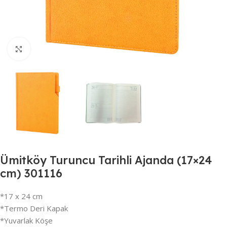
Büyütmek için tıklayın
Ümitköy Turuncu Tarihli Ajanda (17×24
cm) 301116
*17 x 24 cm
*Termo Deri Kapak
*Yuvarlak Köşe