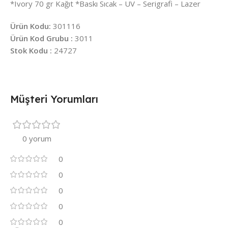
*Ivory 70 gr Kağıt *Baskı Sıcak – UV – Serigrafi – Lazer
Ürün Kodu:
301116
Ürün Kod Grubu :
3011
Stok Kodu :
24727
Müşteri Yorumları
0 yorum
0
0
0
0
0