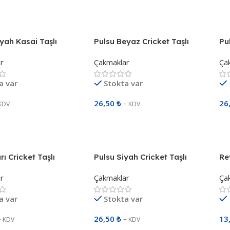
Ekle
Sepete Ekle
S
iyah Kasai Taşlı
Pulsu Beyaz Cricket Taşlı
Pu
 Çakmak 491501
Sibopsuz Çakmak 491402
Si
r
Çakmaklar
Ça
a var
Stokta var
26,50
₺
26
KDV
+ KDV
Ekle
Sepete Ekle
S
rı Cricket Taşlı
Pulsu Siyah Cricket Taşlı
Re
z Çakmak 491406
Sibopsuz Çakmak 491401
Si
r
Çakmaklar
Ça
a var
Stokta var
26,50
₺
13
+ KDV
+ KDV