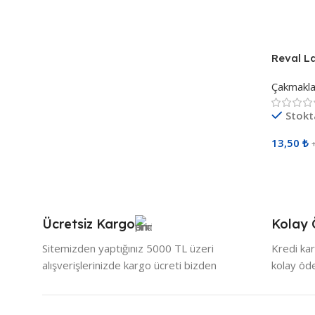
Sepete 
Reval La
Tutucul
Çakmakla
491605
Stokt
13,50
₺
Sepete 
Ücretsiz Kargo
Kolay
Sitemizden yaptığınız 5000 TL üzeri
Kredi kar
alışverişlerinizde kargo ücreti bizden
kolay ö