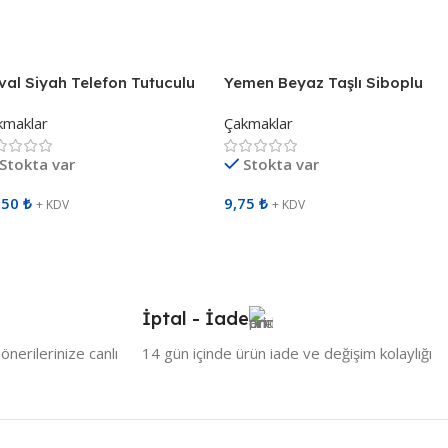
epete Ekle
Sepete Ekle
val Siyah Telefon Tutuculu
Yemen Beyaz Taşlı Siboplu
bopsuz Çakmak 491601
Çakmak 491702
kmaklar
Çakmaklar
Stokta var
Stokta var
,50
₺
9,75
₺
+ KDV
+ KDV
epete Ekle
Sepete Ekle
İptal - İade
nerilerinize canlı
14 gün içinde ürün iade ve değişim kolaylığı