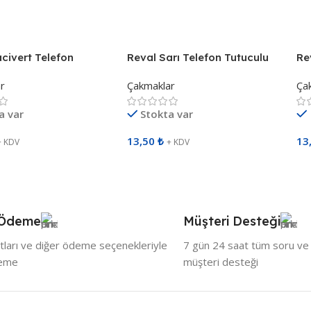
Ekle
Sepete Ekle
S
civert Telefon
Reval Sarı Telefon Tutuculu
Re
u Sibopsuz Çakmak
Sibopsuz Çakmak 491606
Si
r
Çakmaklar
Ça
a var
Stokta var
13,50
₺
13
+ KDV
+ KDV
Ekle
Sepete Ekle
S
 Ödeme
Müşteri Desteği
tları ve diğer ödeme seçenekleriyle
7 gün 24 saat tüm soru ve ö
deme
müşteri desteği