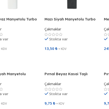
yaz Manyetolu Turbo
Mazı Siyah Manyetolu Turbo
Me
Çakmak 491102
Alevli Çakmak 491101
Me
r
Çakmaklar
Ça
a var
Stokta var
13,50
₺
24
+ KDV
+ KDV
Ekle
Sepete Ekle
S
iyah Manyetolu
Pırnal Beyaz Kasai Taşlı
Pır
 492901
Siboplu Çakmak 491502
Si
r
Çakmaklar
Ça
a var
Stokta var
9,75
₺
9,
+ KDV
+ KDV