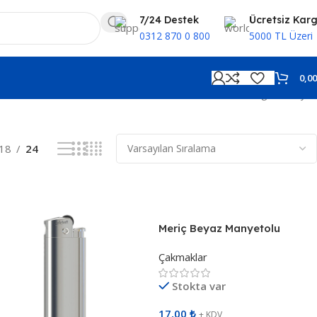
7/24 Destek
Ücretsiz Kar
0312 870 0 800
5000 TL Üzeri
0,0
20 sonucun tümü gösteriliyor
18
24
Meriç Beyaz Manyetolu
Çakmak 492902
Çakmaklar
Stokta var
17,00
₺
+ KDV