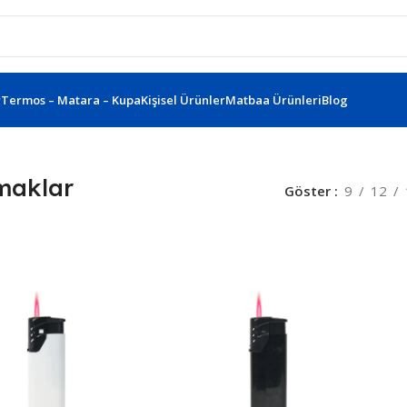
r
Termos – Matara – Kupa
Kişisel Ürünler
Matbaa Ürünleri
Blog
maklar
Göster
9
12