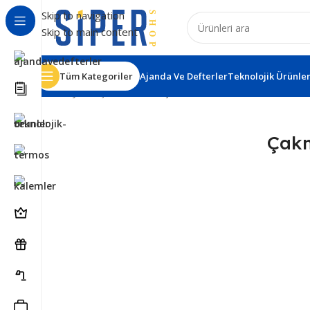
Skip to navigation
Skip to main content
Tüm Kategoriler
Ajanda Ve Defterler
Teknolojik Ürünle
Ana Sayfa
Kişisel Ürünler
Çakmaklar
Çak