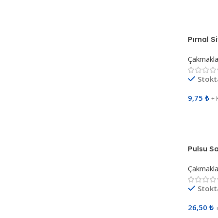
Sepete 
Pırnal S
Siboplu
Çakmakla
Stokt
9,75
₺
+ 
Sepete 
Pulsu Sa
Sibopsu
Çakmakla
Stokt
26,50
₺