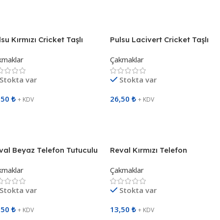
epete Ekle
Sepete Ekle
lsu Kırmızı Cricket Taşlı
Pulsu Lacivert Cricket Taşlı
bopsuz Çakmak 491404
Sibopsuz Çakmak 491405
kmaklar
Çakmaklar
Stokta var
Stokta var
,50
₺
26,50
₺
+ KDV
+ KDV
epete Ekle
Sepete Ekle
val Beyaz Telefon Tutuculu
Reval Kırmızı Telefon
bopsuz Çakmak 491602
Tutuculu Sibopsuz Çakmak
kmaklar
Çakmaklar
491604
Stokta var
Stokta var
,50
₺
13,50
₺
+ KDV
+ KDV