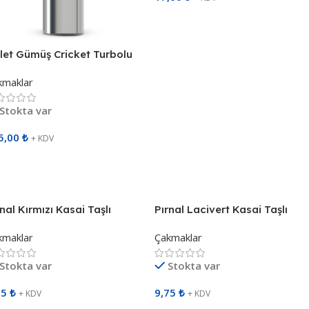
Sepete Ekle
let Gümüş Cricket Turbolu
tal Siboplu Çakmak 512320
kmaklar
Stokta var
5,00
₺
+ KDV
epete Ekle
nal Kırmızı Kasai Taşlı
Pırnal Lacivert Kasai Taşlı
boplu Çakmak 491504
Siboplu Çakmak 491505
kmaklar
Çakmaklar
Stokta var
Stokta var
75
₺
9,75
₺
+ KDV
+ KDV