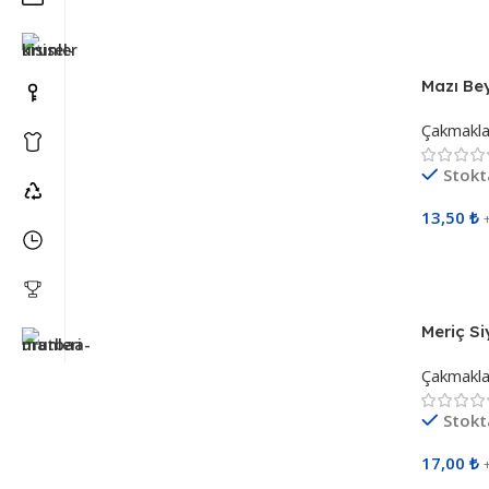
Mazı Be
Alevli 
Çakmakla
Stokt
13,50
₺
Sepete 
Meriç S
Çakmak
Çakmakla
Stokt
17,00
₺