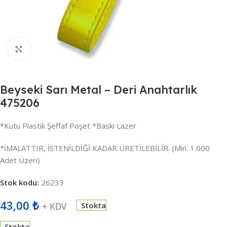
Büyütmek için tıklayın
Beyseki Sarı Metal – Deri Anahtarlık
475206
*Kutu Plastik Şeffaf Poşet *Baskı Lazer
*İMALATTIR, İSTENİLDİĞİ KADAR ÜRETİLEBİLİR. (Min. 1.000
Adet Üzeri)
Stok kodu:
26233
43,00
₺
+ KDV
Stokta
Stokta