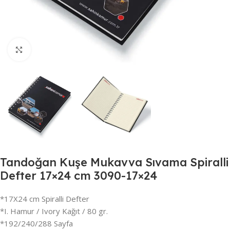
Büyütmek için tıklayın
Tandoğan Kuşe Mukavva Sıvama Spiralli
Defter 17×24 cm 3090-17×24
*17X24 cm Spiralli Defter
*I. Hamur / Ivory Kağıt / 80 gr.
*192/240/288 Sayfa