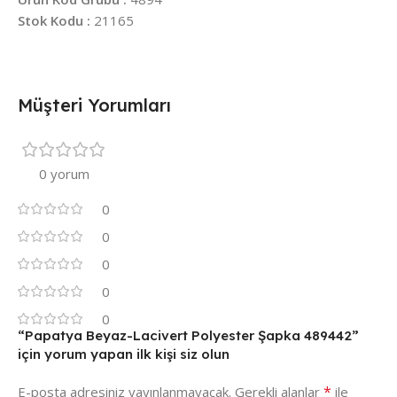
Stok Kodu :
21165
Müşteri Yorumları
0 yorum
0
0
0
0
0
“Papatya Beyaz-Lacivert Polyester Şapka 489442”
için yorum yapan ilk kişi siz olun
*
E-posta adresiniz yayınlanmayacak.
Gerekli alanlar
ile