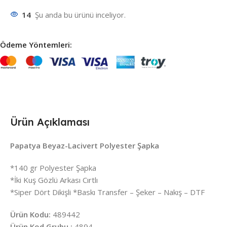
14
Şu anda bu ürünü inceliyor.
Ödeme Yöntemleri:
Ürün Açıklaması
Papatya Beyaz-Lacivert Polyester Şapka
*140 gr Polyester Şapka
*İki Kuş Gözlü Arkası Cırtlı
*Siper Dört Dikişli *Baskı Transfer – Şeker – Nakış – DTF
Ürün Kodu:
489442
Ürün Kod Grubu :
4894