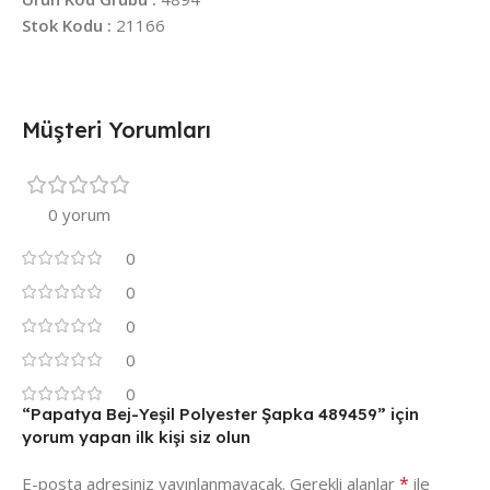
Stok Kodu :
21166
Müşteri Yorumları
0 yorum
0
0
0
0
0
“Papatya Bej-Yeşil Polyester Şapka 489459” için
yorum yapan ilk kişi siz olun
*
E-posta adresiniz yayınlanmayacak.
Gerekli alanlar
ile