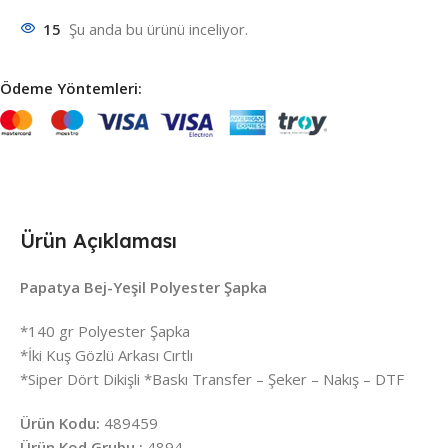
15
Şu anda bu ürünü inceliyor.
Ödeme Yöntemleri:
Ürün Açıklaması
Papatya Bej-Yeşil Polyester Şapka
*140 gr Polyester Şapka
*İki Kuş Gözlü Arkası Cırtlı
*Siper Dört Dikişli *Baskı Transfer – Şeker – Nakış – DTF
Ürün Kodu:
489459
Ürün Kod Grubu :
4894