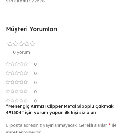
Stok Kodu :
22678
Müşteri Yorumları
0 yorum
0
0
0
0
0
“Menengiç Kırmızı Clipper Metal Siboplu Çakmak
491304” için yorum yapan ilk kişi siz olun
*
E-posta adresiniz yayınlanmayacak.
Gerekli alanlar
ile
işaretlenmişlerdir