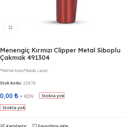
Büyütmek için tıklayın
Menengiç Kırmızı Clipper Metal Siboplu
Çakmak 491304
*Metal Kutu*Baskı Lazer
Stok kodu:
22678
0,00
₺
+ KDV
Stokta yok
Stokta yok
Karşılaştır
Favorilere ekle