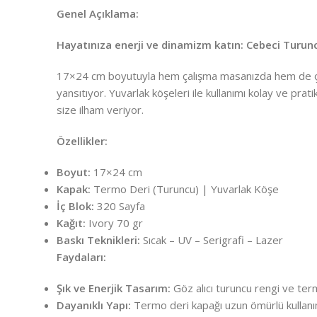
Genel Açıklama:
Hayatınıza enerji ve dinamizm katın: Cebeci Turunc
17×24 cm boyutuyla hem çalışma masanızda hem de çantan
yansıtıyor. Yuvarlak köşeleri ile kullanımı kolay ve prati
size ilham veriyor.
Özellikler:
Boyut:
17×24 cm
Kapak:
Termo Deri (Turuncu) | Yuvarlak Köşe
İç Blok:
320 Sayfa
Kağıt:
Ivory 70 gr
Baskı Teknikleri:
Sıcak – UV – Serigrafi – Lazer
Faydaları:
Şık ve Enerjik Tasarım:
Göz alıcı turuncu rengi ve termo
Dayanıklı Yapı:
Termo deri kapağı uzun ömürlü kullanım 