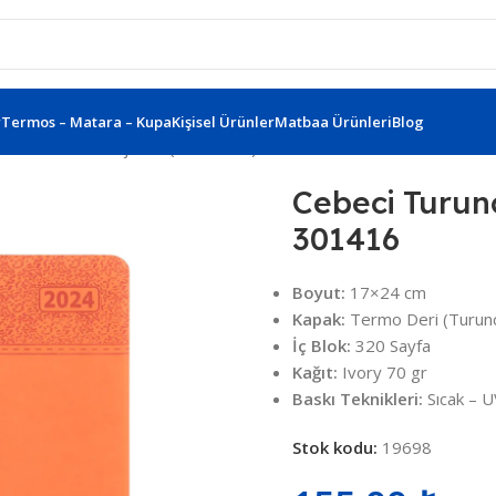
r
Termos – Matara – Kupa
Kişisel Ürünler
Matbaa Ürünleri
Blog
Turuncu Tarihli Ajanda (17×24 cm) 301416
Cebeci Turunc
301416
Boyut:
17×24 cm
Kapak:
Termo Deri (Turunc
İç Blok:
320 Sayfa
Kağıt:
Ivory 70 gr
Baskı Teknikleri:
Sıcak – U
Stok kodu:
19698