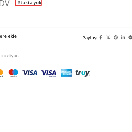
KDV
Stokta yok
ere ekle
Paylaş:
inceliyor.