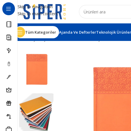
Skip to navigation
Skip to main content
Tüm Kategoriler
Ajanda Ve Defterler
Teknolojik Ürünle
Ana Sayfa
Ajanda ve Defterler
Tarihli Ajandalar
Cebeci 