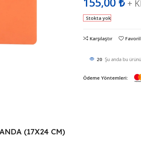
155,00
₺
+ 
Stokta yok
Karşılaştır
Favoril
20
Şu anda bu ürünü 
Ödeme Yöntemleri:
ANDA (17X24 CM)