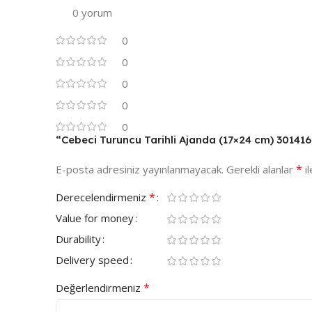
0 yorum
0
0
0
0
0
“Cebeci Turuncu Tarihli Ajanda (17×24 cm) 301416” 
*
E-posta adresiniz yayınlanmayacak.
Gerekli alanlar
il
*
Derecelendirmeniz
Value for money
Durability
Delivery speed
*
Değerlendirmeniz