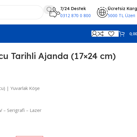
7/24 Destek
Ücretsiz Kar
0312 870 0 800
5000 TL Üzeri
0,0
u Tarihli Ajanda (17×24 cm)
u) | Yuvarlak Köşe
V – Serigrafi – Lazer