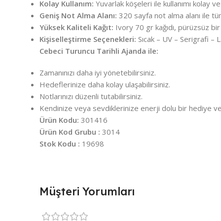
Kolay Kullanım:
Yuvarlak köşeleri ile kullanımı kolay ve 
Geniş Not Alma Alanı:
320 sayfa not alma alanı ile tüm n
Yüksek Kaliteli Kağıt:
Ivory 70 gr kağıdı, pürüzsüz bir
Kişiselleştirme Seçenekleri:
Sıcak – UV – Serigrafi – Laz
Cebeci Turuncu Tarihli Ajanda ile:
Zamanınızı daha iyi yönetebilirsiniz.
Hedeflerinize daha kolay ulaşabilirsiniz.
Notlarınızı düzenli tutabilirsiniz.
Kendinize veya sevdiklerinize enerji dolu bir hediye ver
Ürün Kodu:
301416
Ürün Kod Grubu :
3014
Stok Kodu :
19698
Müşteri Yorumları