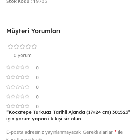
Stok Kodu :
19705
Müşteri Yorumları
0 yorum
0
0
0
0
0
“Kocatepe Turkuaz Tarihli Ajanda (17×24 cm) 301523”
için yorum yapan ilk kişi siz olun
*
E-posta adresiniz yayınlanmayacak.
Gerekli alanlar
ile
işaretlenmişlerdir