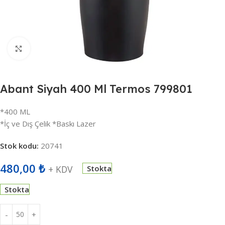
Büyütmek için tıklayın
Abant Siyah 400 Ml Termos 799801
*400 ML
*İç ve Dış Çelik *Baskı Lazer
Stok kodu:
20741
480,00
₺
+ KDV
Stokta
Stokta