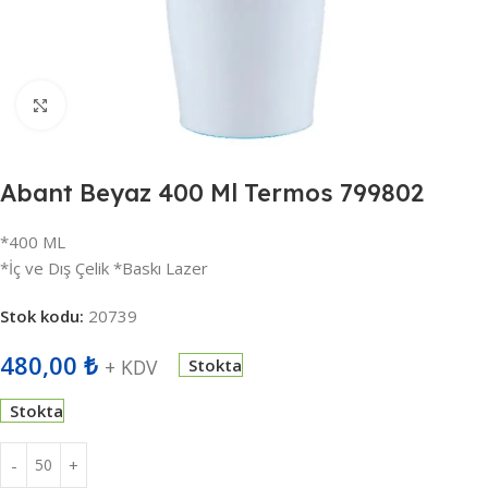
Büyütmek için tıklayın
Abant Beyaz 400 Ml Termos 799802
*400 ML
*İç ve Dış Çelik *Baskı Lazer
Stok kodu:
20739
480,00
₺
+ KDV
Stokta
Stokta