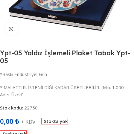
Büyütmek için tıklayın
Ypt-05 Yaldız İşlemeli Plaket Tabak Ypt-
05
*Baskı Endüstriyel Fırın
*İMALATTIR, İSTENİLDİĞİ KADAR ÜRETİLEBİLİR. (Min. 1.000
Adet Üzeri)
Stok kodu:
22750
0,00
₺
+ KDV
Stokta yok
Stokta yok