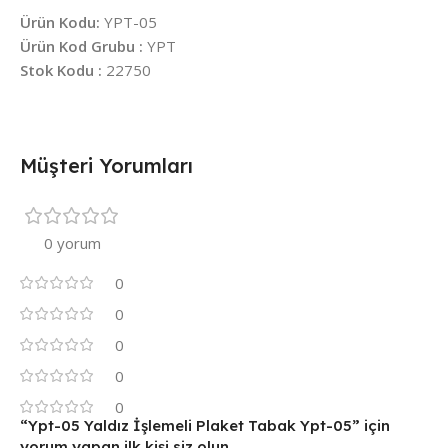
Ürün Kodu:
YPT-05
Ürün Kod Grubu :
YPT
Stok Kodu :
22750
Müşteri Yorumları
0 yorum
0
0
0
0
0
“Ypt-05 Yaldız İşlemeli Plaket Tabak Ypt-05” için
yorum yapan ilk kişi siz olun