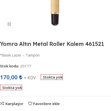
Büyütmek için tıklayın
Yomra Altın Metal Roller Kalem 461521
*Baskı Lazer – Tampon
Stok kodu:
20177
170,00
₺
+ KDV
Stokta yok
Stokta yok
Karşılaştır
Favorilere ekle