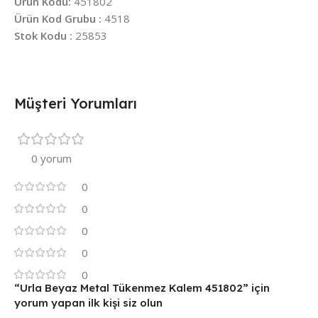
Ürün Kodu:
451802
Ürün Kod Grubu :
4518
Stok Kodu :
25853
Müşteri Yorumları
0 yorum
0
0
0
0
0
“Urla Beyaz Metal Tükenmez Kalem 451802” için
yorum yapan ilk kişi siz olun