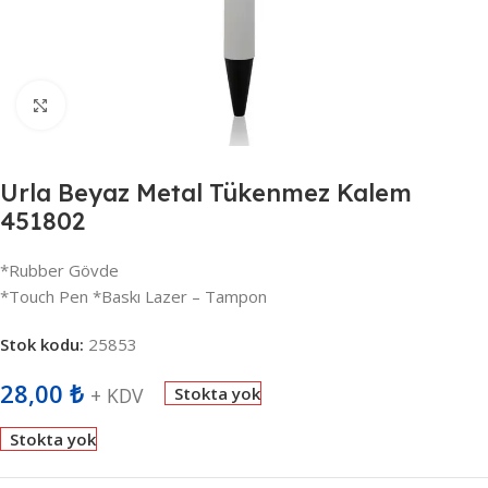
Büyütmek için tıklayın
Urla Beyaz Metal Tükenmez Kalem
451802
*Rubber Gövde
*Touch Pen *Baskı Lazer – Tampon
Stok kodu:
25853
28,00
₺
+ KDV
Stokta yok
Stokta yok