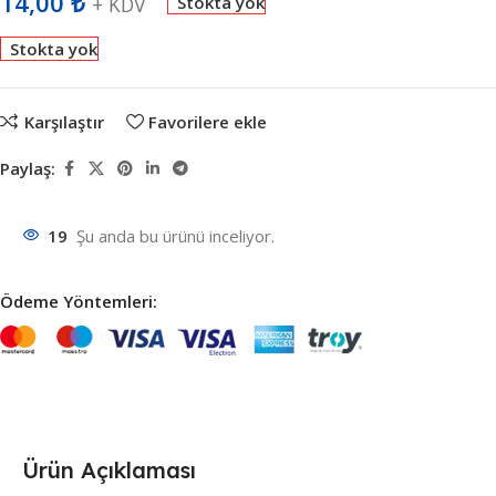
14,00
₺
+ KDV
Stokta yok
Stokta yok
Karşılaştır
Favorilere ekle
Paylaş:
19
Şu anda bu ürünü inceliyor.
Ödeme Yöntemleri:
Ürün Açıklaması