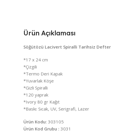
Ürün Açıklaması
Söğütözü Lacivert Spiralli Tarihsiz Defter
*17 x 24 cm
*Çizgili
*Termo Deri Kapak
*Yuvarlak Köşe
*Gizli Spiralli
*120 yaprak
*Ivory 80 gr Kağıt
*Baskı: Sıcak, UV, Serigrafi, Lazer
Ürün Kodu:
303105
Ürün Kod Grubu :
3031