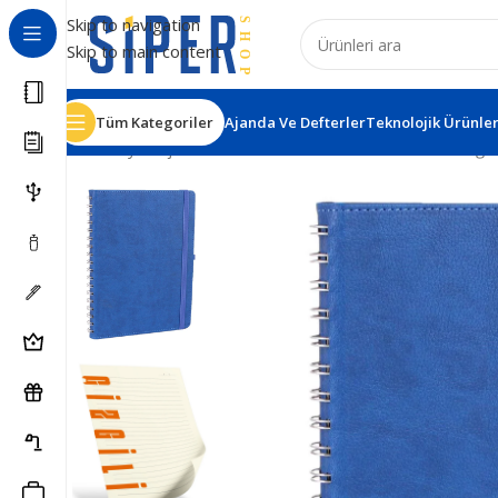
Skip to navigation
Skip to main content
Tüm Kategoriler
Ajanda Ve Defterler
Teknolojik Ürünle
Ana Sayfa
Ajanda ve Defterler
Tarihsiz Defterler
Söğüt