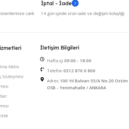
İptal - İade
nerilerinize canlı
14 gün içinde ürün iade ve değişim kolaylığı
İletişim Bilgileri
izmetleri
Hafta içi
09:00 - 18:00
atma Metni
Telefon
0312 870 0 800
ış Sözleşmesi
Adres
100 Yıl Bulvarı 55/A No:20 Ostim
şmesi
OSB - Yenimahalle / ANKARA
ları
şmesi
stek