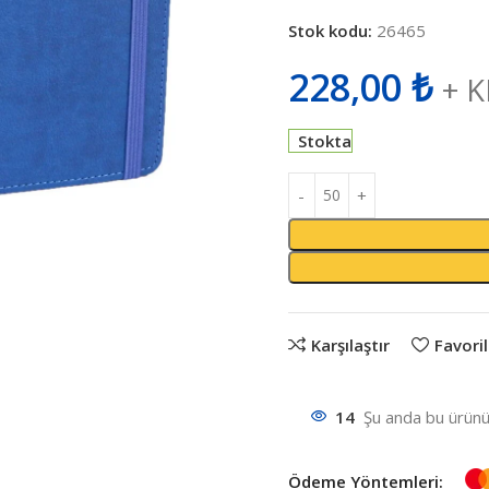
Stok kodu:
26465
228,00
₺
+ 
Stokta
Karşılaştır
Favoril
14
Şu anda bu ürünü 
Ödeme Yöntemleri: