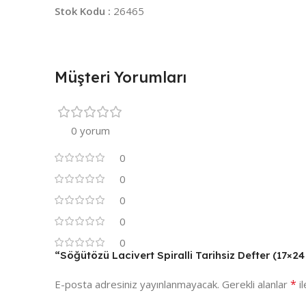
Stok Kodu :
26465
Müşteri Yorumları
0 yorum
0
0
0
0
0
“Söğütözü Lacivert Spiralli Tarihsiz Defter (17×24
*
E-posta adresiniz yayınlanmayacak.
Gerekli alanlar
il