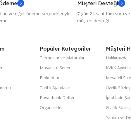
 Ödeme
Müşteri Desteği
tları ve diğer ödeme seçenekleriyle
7 gün 24 saat tüm soru ve ö
deme
müşteri desteği
ım
Popüler Kategoriler
Müşteri H
Termoslar ve Mataralar
Hakkımızda
im
Masaüstü Setler
KVKK Aydınl
Bloknotlar
Mesafeli Sat
Durumu
Tarihli Ajandalar
Üyelik Sözle
Powerbank Defter
İptal İade Şart
Organizerler
Gizlilik Sözle
Yardım ve De