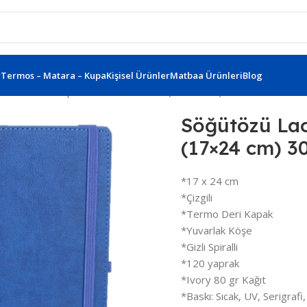
r
Termos – Matara – Kupa
Kişisel Ürünler
Matbaa Ürünleri
Blog
özü Lacivert Spiralli Tarihsiz Defter (17×24 cm) 303105
Söğütözü Laci
(17×24 cm) 3
*17 x 24 cm
*Çizgili
*Termo Deri Kapak
*Yuvarlak Köşe
*Gizli Spiralli
*120 yaprak
*Ivory 80 gr Kağıt
*Baskı: Sıcak, UV, Serigrafi