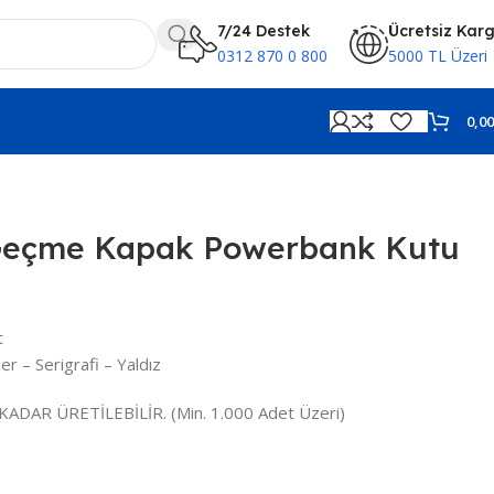
7/24 Destek
Ücretsiz Kar
0312 870 0 800
5000 TL Üzeri
0,0
 Geçme Kapak Powerbank Kutu
t
r – Serigrafi – Yaldız
KADAR ÜRETİLEBİLİR. (Min. 1.000 Adet Üzeri)