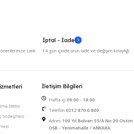
İptal - İade
nerilerinize canlı
14 gün içinde ürün iade ve değişim kolaylığı
İletişim Bilgileri
izmetleri
Hafta içi
09:00 - 18:00
atma Metni
Telefon
0312 870 0 800
ış Sözleşmesi
Adres
100 Yıl Bulvarı 55/A No:20 Ostim
şmesi
OSB - Yenimahalle / ANKARA