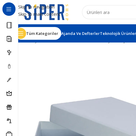
Skip to navigation
Skip to main content
Tüm Kategoriler
Ajanda Ve Defterler
Teknolojik Ürünle
Ana Sayfa
VIP Setler
Set Kutuları
Selvi Beyaz Geçme 