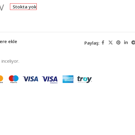
V
Stokta yok
ere ekle
Paylaş:
inceliyor.