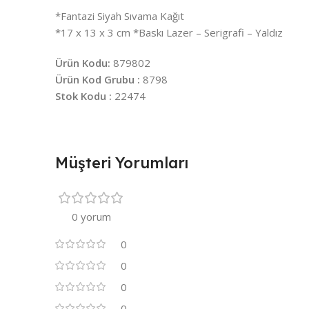
*Fantazi Siyah Sıvama Kağıt
*17 x 13 x 3 cm *Baskı Lazer – Serigrafi – Yaldız
Ürün Kodu:
879802
Ürün Kod Grubu :
8798
Stok Kodu :
22474
Müşteri Yorumları
0 yorum
0
0
0
0