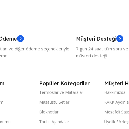
 Ödeme
Müşteri Desteği
tları ve diğer ödeme seçenekleriyle
7 gün 24 saat tüm soru ve ö
deme
müşteri desteği
ım
Popüler Kategoriler
Müşteri H
Termoslar ve Mataralar
Hakkımızda
im
Masaüstü Setler
KVKK Aydınl
Bloknotlar
Mesafeli Sat
Durumu
Tarihli Ajandalar
Üyelik Sözle