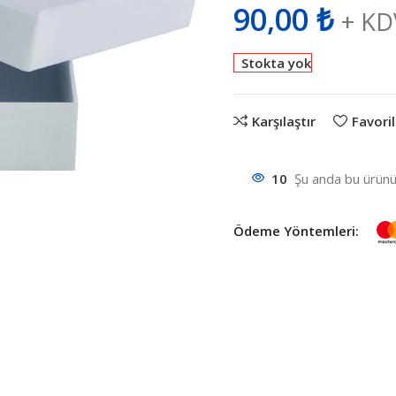
90,00
₺
+ KD
Stokta yok
Karşılaştır
Favoril
10
Şu anda bu ürünü 
Ödeme Yöntemleri: