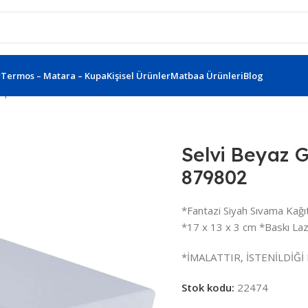
r
Termos – Matara – Kupa
Kişisel Ürünler
Matbaa Ürünleri
Blog
Kapak Powerbank Kutu 879802
Selvi Beyaz
879802
*Fantazi Siyah Sıvama Kağı
*17 x 13 x 3 cm *Baskı Laze
*İMALATTIR, İSTENİLDİĞİ 
Stok kodu:
22474