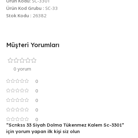
Ürün Kodu:
SC-3301
Ürün Kod Grubu :
SC-33
Stok Kodu :
26382
Müşteri Yorumları
0 yorum
0
0
0
0
0
“Scrıkss 33 Siyah Dolma Tükenmez Kalem Sc-3301”
için yorum yapan ilk kişi siz olun