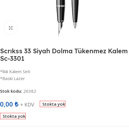
Büyütmek için tıklayın
Scrıkss 33 Siyah Dolma Tükenmez Kalem
Sc-3301
*İkili Kalem Seti
*Baskı Lazer
Stok kodu:
26382
0,00
₺
+ KDV
Stokta yok
Stokta yok