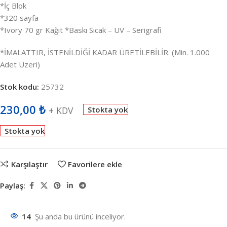
*İç Blok
*320 sayfa
*Ivory 70 gr Kağıt *Baskı Sıcak – UV – Serigrafi
*İMALATTIR, İSTENİLDİĞİ KADAR ÜRETİLEBİLİR. (Min. 1.000
Adet Üzeri)
Stok kodu:
25732
230,00
₺
+ KDV
Stokta yok
Stokta yok
Karşılaştır
Favorilere ekle
Paylaş:
14
Şu anda bu ürünü inceliyor.