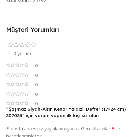
Stok Kodu :
25732
Müşteri Yorumları
0 yorum
0
0
0
0
0
“Şaşmaz Siyah-Altın Kenar Yaldızlı Defter (17×24 cm)
307033” için yorum yapan ilk kişi siz olun
*
E-posta adresiniz yayınlanmayacak.
Gerekli alanlar
ile
işaretlenmişlerdir