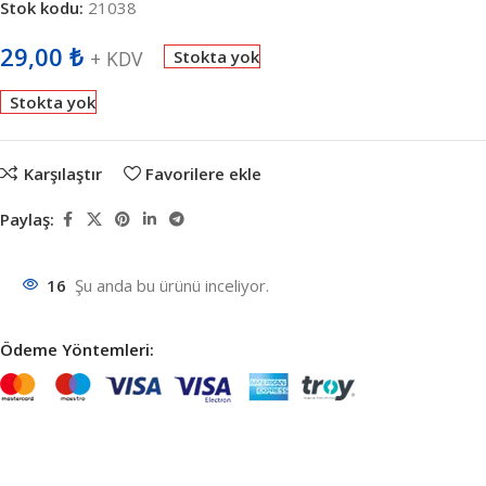
Stok kodu:
21038
29,00
₺
+ KDV
Stokta yok
Stokta yok
Karşılaştır
Favorilere ekle
Paylaş:
16
Şu anda bu ürünü inceliyor.
Ödeme Yöntemleri: