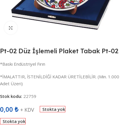
Büyütmek için tıklayın
Pt-02 Düz İşlemeli Plaket Tabak Pt-02
*Baskı Endüstriyel Fırın
*İMALATTIR, İSTENİLDİĞİ KADAR ÜRETİLEBİLİR. (Min. 1.000
Adet Üzeri)
Stok kodu:
22759
0,00
₺
+ KDV
Stokta yok
Stokta yok