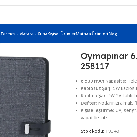
r
Termos – Matara – Kupa
Kişisel Ürünler
Matbaa Ürünleri
Blog
ınar 6.500 Mah Powerbank Defter 258117
Oymapınar 6
258117
6.500 mAh Kapasite:
Telef
Kablosuz Şarj:
5W kablosuz 
Kablolu Şarj:
5V 2A kablolu ç
Defter:
Notlarınızı almak, fi
Kişiselleştirme:
UV, serigra
yapabilirsiniz.
Stok kodu:
19340