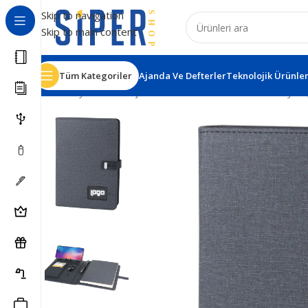
Skip to navigation
Skip to main content
Tüm Kategoriler
Ajanda Ve Defterler
Teknolojik Ürünle
Ana Sayfa
Teknolojik Ürünler
Powerbank Defter
Oymap