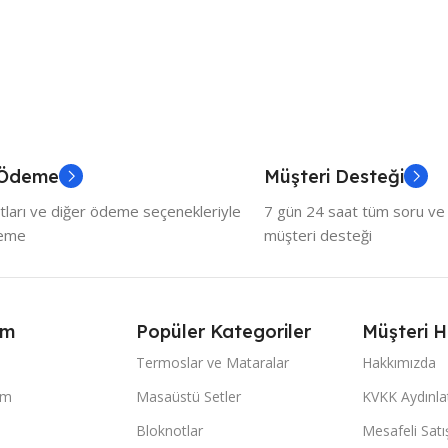
 Ödeme
Müşteri Desteği
tları ve diğer ödeme seçenekleriyle
7 gün 24 saat tüm soru ve ö
deme
müşteri desteği
ım
Popüler Kategoriler
Müşteri H
Termoslar ve Mataralar
Hakkımızda
im
Masaüstü Setler
KVKK Aydınl
Bloknotlar
Mesafeli Sat