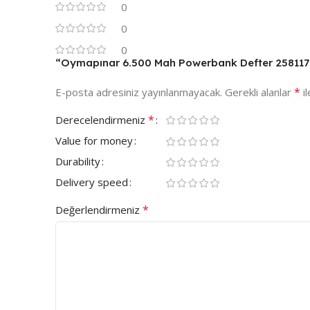
0
0
0
“Oymapınar 6.500 Mah Powerbank Defter 258117” i
*
E-posta adresiniz yayınlanmayacak.
Gerekli alanlar
il
*
Derecelendirmeniz
Value for money
Durability
Delivery speed
*
Değerlendirmeniz