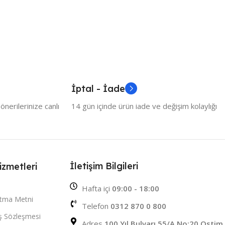
İptal - İade
nerilerinize canlı
14 gün içinde ürün iade ve değişim kolaylığı
İletişim Bilgileri
izmetleri
Hafta içi
09:00 - 18:00
atma Metni
Telefon
0312 870 0 800
ış Sözleşmesi
Adres
100 Yıl Bulvarı 55/A No:20 Ostim