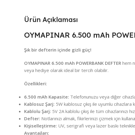
Ürün Açıklaması
OYMAPINAR 6.500 mAh POWER
Şık bir defterin içinde gizli güç!
OYMAPINAR 6.500 mAh POWERBANK DEFTER
hem not
veya hediye olarak ideal bir tercih olabilir.
Özellikleri:
6.500 mAh Kapasite:
Telefonunuzu veya diğer cihazları
Kablosuz Şarj:
5W kablosuz çıkış ile uyumlu cihazlara k
Kablolu Şarj:
5V 2A kablolu çıkış ile tüm cihazlarınızı hızl
Defter:
Notlarınızı almak, fikirlerinizi çizmek için kullan
Kişiselleştirme:
UV, serigrafi veya lazer baskı teknikler
Avantajları: