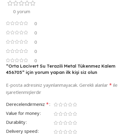
0 yorum
0
0
0
0
0
“Orta Lacivert Su Terazili Metal Tükenmez Kalem
456705” için yorum yapan ilk kişi siz olun
*
E-posta adresiniz yayınlanmayacak.
Gerekli alanlar
ile
işaretlenmişlerdir
*
Derecelendirmeniz
Value for money
Durability
Delivery speed