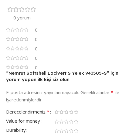
0 yorum
0
0
0
0
0
“Nemrut Softshell Lacivert S Yelek 943505-S” için
yorum yapan ilk kişi siz olun
*
E-posta adresiniz yayınlanmayacak.
Gerekli alanlar
ile
işaretlenmişlerdir
*
Derecelendirmeniz
Value for money
Durability