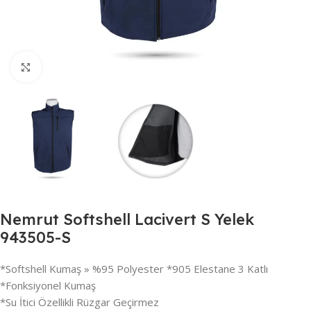
Büyütmek için tıklayın
Nemrut Softshell Lacivert S Yelek
943505-S
*Softshell Kumaş » %95 Polyester *905 Elestane 3 Katlı
*Fonksiyonel Kumaş
*Su İtici Özellikli Rüzgar Geçirmez