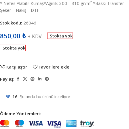
* Nefes Alabilir Kumaş*Ağırlık: 300 – 310 gr/m² *Baskı Transfer –
Şeker – Nakış – DTF
Stok kodu:
26046
850,00
₺
+ KDV
Stokta yok
Stokta yok
Karşılaştır
Favorilere ekle
Paylaş:
16
Şu anda bu ürünü inceliyor.
Ödeme Yöntemleri: