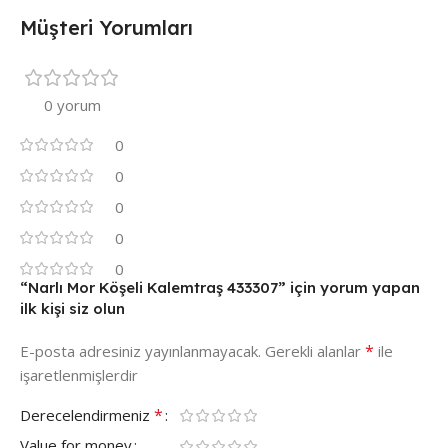
Müşteri Yorumları
0 yorum
0
0
0
0
0
“Narlı Mor Köşeli Kalemtraş 433307” için yorum yapan
ilk kişi siz olun
*
E-posta adresiniz yayınlanmayacak.
Gerekli alanlar
ile
işaretlenmişlerdir
*
Derecelendirmeniz
Value for money