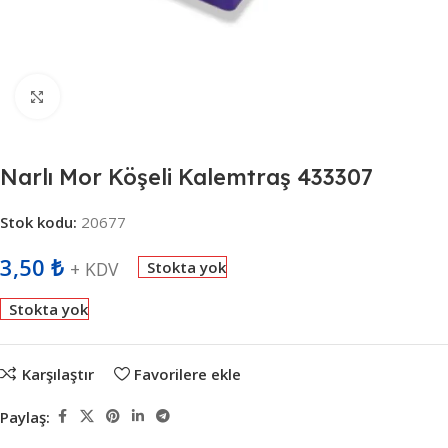
Büyütmek için tıklayın
Narlı Mor Köşeli Kalemtraş 433307
Stok kodu:
20677
3,50
₺
+ KDV
Stokta yok
Stokta yok
Karşılaştır
Favorilere ekle
Paylaş: