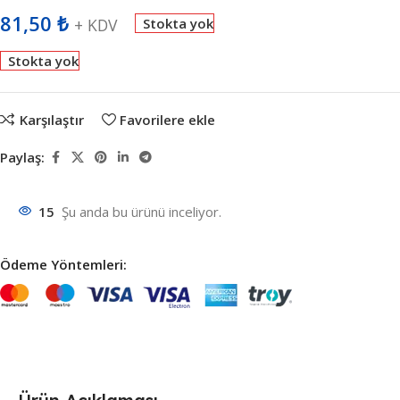
81,50
₺
+ KDV
Stokta yok
Stokta yok
Karşılaştır
Favorilere ekle
Paylaş:
15
Şu anda bu ürünü inceliyor.
Ödeme Yöntemleri: