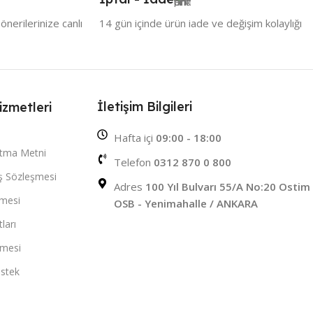
nerilerinize canlı
14 gün içinde ürün iade ve değişim kolaylığı
İletişim Bilgileri
izmetleri
Hafta içi
09:00 - 18:00
atma Metni
Telefon
0312 870 0 800
ış Sözleşmesi
Adres
100 Yıl Bulvarı 55/A No:20 Ostim
şmesi
OSB - Yenimahalle / ANKARA
ları
şmesi
stek