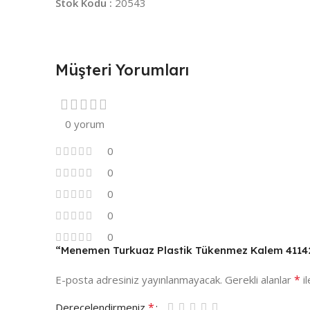
Stok Kodu :
20543
Müşteri Yorumları
0 yorum
0
0
0
0
0
“Menemen Turkuaz Plastik Tükenmez Kalem 411423”
*
E-posta adresiniz yayınlanmayacak.
Gerekli alanlar
il
*
Derecelendirmeniz