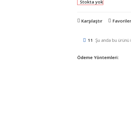
Stokta yok
Karşılaştır
Favorile
11
Şu anda bu ürünü i
Ödeme Yöntemleri: