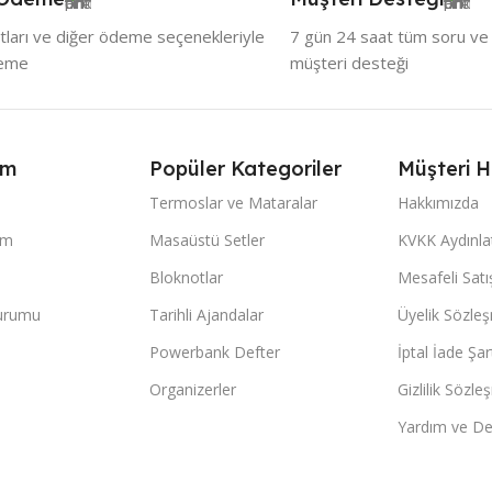
tları ve diğer ödeme seçenekleriyle
7 gün 24 saat tüm soru ve ö
deme
müşteri desteği
ım
Popüler Kategoriler
Müşteri H
Termoslar ve Mataralar
Hakkımızda
im
Masaüstü Setler
KVKK Aydınl
Bloknotlar
Mesafeli Sat
Durumu
Tarihli Ajandalar
Üyelik Sözle
Powerbank Defter
İptal İade Şart
Organizerler
Gizlilik Sözle
Yardım ve De