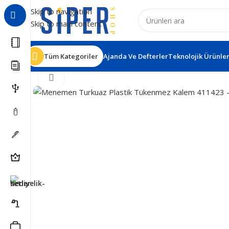
Skip to navigation
Skip to main content
Tüm Kategoriler
Ajanda Ve Defterler
Teknolojik Ürünle
Ana Sayfa
Kalemler
Plastik Tükenmez Kalemler
Menem
Büyütmek için tıklayın