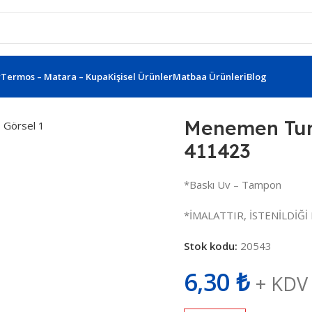
r
Termos – Matara – Kupa
Kişisel Ürünler
Matbaa Ürünleri
Blog
en Turkuaz Plastik Tükenmez Kalem 411423
Menemen Tur
411423
*Baskı Uv – Tampon
*İMALATTIR, İSTENİLDİĞİ 
Stok kodu:
20543
6,30
₺
+ KDV