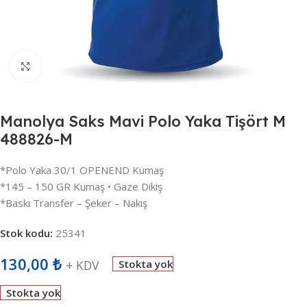
Büyütmek için tıklayın
Manolya Saks Mavi Polo Yaka Tişört M
488826-M
*Polo Yaka 30/1 OPENEND Kumaş
*145 – 150 GR Kumaş • Gaze Dikiş
*Baskı Transfer – Şeker – Nakış
Stok kodu:
25341
130,00
₺
+ KDV
Stokta yok
Stokta yok