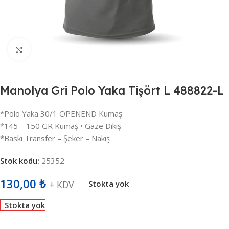
Büyütmek için tıklayın
Manolya Gri Polo Yaka Tişört L 488822-L
*Polo Yaka 30/1 OPENEND Kumaş
*145 – 150 GR Kumaş • Gaze Dikiş
*Baskı Transfer – Şeker – Nakış
Stok kodu:
25352
130,00
₺
+ KDV
Stokta yok
Stokta yok