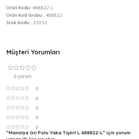
Ürün Kodu:
488822-L
Ürün Kod Grubu :
488822
Stok Kodu :
25352
Müşteri Yorumları
0 yorum
0
0
0
0
0
“Manolya Gri Polo Yaka Tişört L 488822-L” için yorum