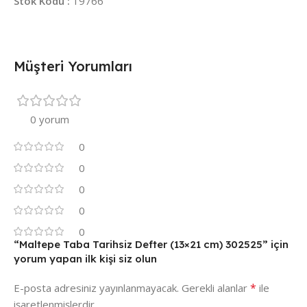
Stok Kodu :
19766
Müşteri Yorumları
0 yorum
0
0
0
0
0
“Maltepe Taba Tarihsiz Defter (13×21 cm) 302525” için
yorum yapan ilk kişi siz olun
*
E-posta adresiniz yayınlanmayacak.
Gerekli alanlar
ile
işaretlenmişlerdir