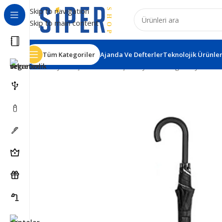
Skip to navigation
Skip to main content
Tüm Kategoriler
Ajanda Ve Defterler
Teknolojik Ürünle
Ana Sayfa
Kişisel Ürünler
Şemsiyeler
Longan Siyah Pla