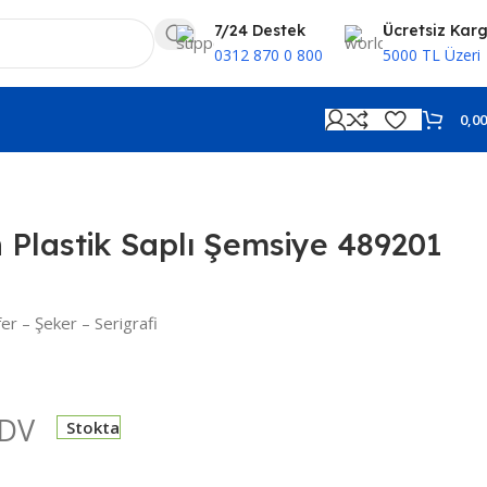
7/24 Destek
Ücretsiz Kar
0312 870 0 800
5000 TL Üzeri
0,0
 Plastik Saplı Şemsiye 489201
fer – Şeker – Serigrafi
KDV
Stokta