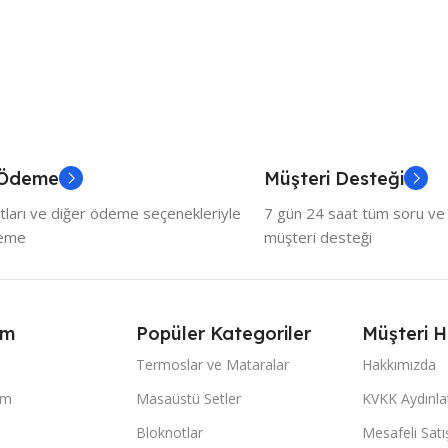
 Ödeme
Müşteri Desteği
tları ve diğer ödeme seçenekleriyle
7 gün 24 saat tüm soru ve ö
deme
müşteri desteği
ım
Popüler Kategoriler
Müşteri H
Termoslar ve Mataralar
Hakkımızda
im
Masaüstü Setler
KVKK Aydınl
Bloknotlar
Mesafeli Sat