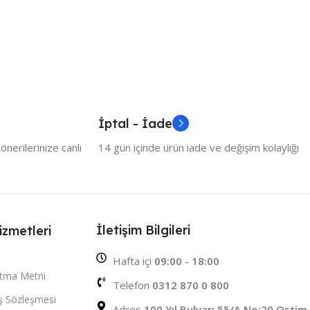
İptal - İade
nerilerinize canlı
14 gün içinde ürün iade ve değişim kolaylığı
İletişim Bilgileri
izmetleri
Hafta içi
09:00 - 18:00
atma Metni
Telefon
0312 870 0 800
ış Sözleşmesi
Adres
100 Yıl Bulvarı 55/A No:20 Ostim