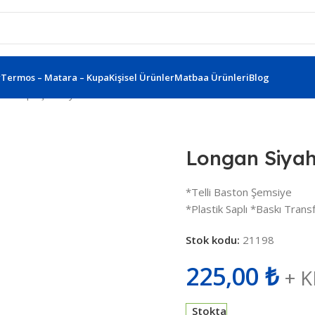
r
Termos – Matara – Kupa
Kişisel Ürünler
Matbaa Ürünleri
Blog
stik Saplı Şemsiye 489201
Longan Siyah
*Telli Baston Şemsiye
*Plastik Saplı *Baskı Trans
Stok kodu:
21198
225,00
₺
+ 
Stokta