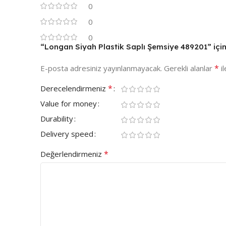
0
0
0
“Longan Siyah Plastik Saplı Şemsiye 489201” için 
*
E-posta adresiniz yayınlanmayacak.
Gerekli alanlar
il
*
Derecelendirmeniz
Value for money
Durability
Delivery speed
*
Değerlendirmeniz