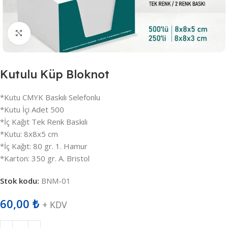
Büyütmek için tıklayın
Kutulu Küp Bloknot
*Kutu CMYK Baskılı Selefonlu
*Kutu İçi Adet 500
*İç Kağıt Tek Renk Baskılı
*Kutu: 8x8x5 cm
*İç Kağıt: 80 gr. 1. Hamur
*Karton: 350 gr. A. Bristol
Stok kodu:
BNM-01
60,00
₺
+ KDV