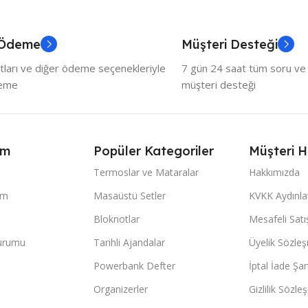
 Ödeme
Müşteri Desteği
tları ve diğer ödeme seçenekleriyle
7 gün 24 saat tüm soru ve ö
deme
müşteri desteği
ım
Popüler Kategoriler
Müşteri H
Termoslar ve Mataralar
Hakkımızda
im
Masaüstü Setler
KVKK Aydınl
Bloknotlar
Mesafeli Sat
Durumu
Tarihli Ajandalar
Üyelik Sözle
Powerbank Defter
İptal İade Şart
Organizerler
Gizlilik Sözle