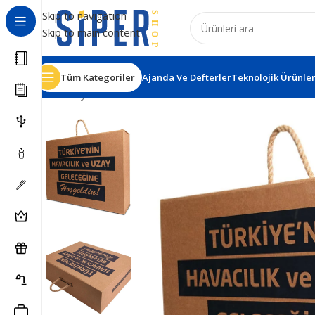
Skip to navigation
Skip to main content
Tüm Kategoriler
Ajanda Ve Defterler
Teknolojik Ürünle
Ana Sayfa
VIP Setler
Üretim Kutular
Kutu 1 Mıknatıslı