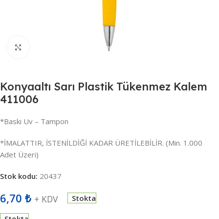
Büyütmek için tıklayın
Konyaaltı Sarı Plastik Tükenmez Kalem
411006
*Baskı Uv – Tampon
*İMALATTIR, İSTENİLDİĞİ KADAR ÜRETİLEBİLİR. (Min. 1.000
Adet Üzeri)
Stok kodu:
20437
6,70
₺
+ KDV
Stokta
Stokta