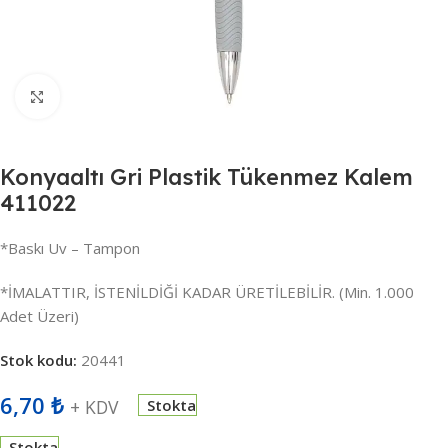
Büyütmek için tıklayın
Konyaaltı Gri Plastik Tükenmez Kalem
411022
*Baskı Uv – Tampon
*İMALATTIR, İSTENİLDİĞİ KADAR ÜRETİLEBİLİR. (Min. 1.000
Adet Üzeri)
Stok kodu:
20441
6,70
₺
+ KDV
Stokta
Stokta