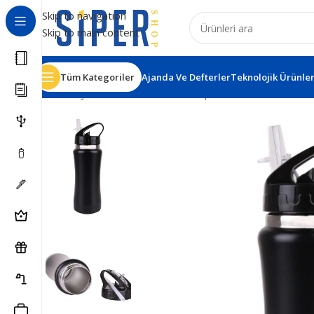
Skip to navigation
Skip to main content
Tüm Kategoriler
Ajanda Ve Defterler
Teknolojik Ürünle
Ana Sayfa
Termos - Matara - Kupa
Termoslar
Kızılör