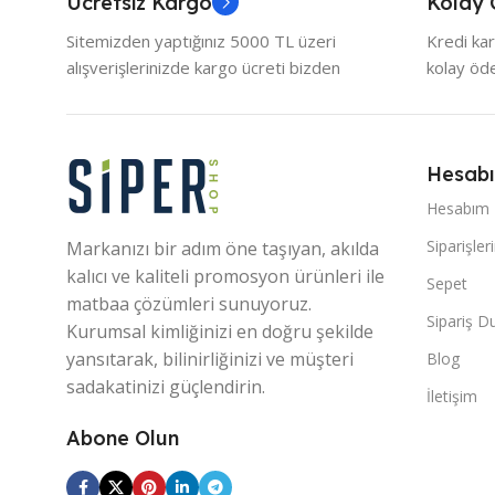
Ücretsiz Kargo
Kolay
Sitemizden yaptığınız 5000 TL üzeri
Kredi kar
alışverişlerinizde kargo ücreti bizden
kolay ö
Hesab
Hesabım
Siparişler
Markanızı bir adım öne taşıyan, akılda
kalıcı ve kaliteli promosyon ürünleri ile
Sepet
matbaa çözümleri sunuyoruz.
Sipariş 
Kurumsal kimliğinizi en doğru şekilde
yansıtarak, bilinirliğinizi ve müşteri
Blog
sadakatinizi güçlendirin.
İletişim
Abone Olun