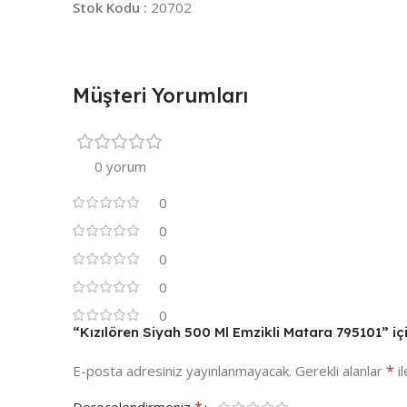
Stok Kodu :
20702
Müşteri Yorumları
0 yorum
0
0
0
0
0
“Kızılören Siyah 500 Ml Emzikli Matara 795101” içi
*
E-posta adresiniz yayınlanmayacak.
Gerekli alanlar
il
*
Derecelendirmeniz