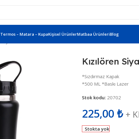
r
Termos – Matara – Kupa
Kişisel Ürünler
Matbaa Ürünleri
Blog
en Siyah 500 Ml Emzikli Matara 795101
Kızılören Siy
*Sızdırmaz Kapak
*500 ML *Baskı Lazer
Stok kodu:
20702
225,00
₺
+ 
Stokta yok