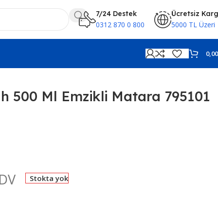
7/24 Destek
Ücretsiz Kar
0312 870 0 800
5000 TL Üzeri
0,0
ah 500 Ml Emzikli Matara 795101
KDV
Stokta yok