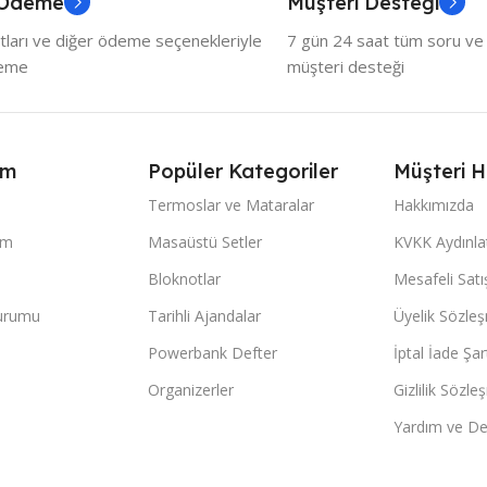
 Ödeme
Müşteri Desteği
tları ve diğer ödeme seçenekleriyle
7 gün 24 saat tüm soru ve ö
deme
müşteri desteği
ım
Popüler Kategoriler
Müşteri H
Termoslar ve Mataralar
Hakkımızda
im
Masaüstü Setler
KVKK Aydınl
Bloknotlar
Mesafeli Sat
Durumu
Tarihli Ajandalar
Üyelik Sözle
Powerbank Defter
İptal İade Şart
Organizerler
Gizlilik Sözle
Yardım ve De