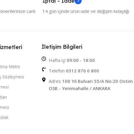
İptal - İade
nerilerinize canlı
14 gün içinde ürün iade ve değişim kolaylığı
İletişim Bilgileri
izmetleri
Hafta içi
09:00 - 18:00
atma Metni
Telefon
0312 870 0 800
ış Sözleşmesi
Adres
100 Yıl Bulvarı 55/A No:20 Ostim
şmesi
OSB - Yenimahalle / ANKARA
ları
şmesi
stek