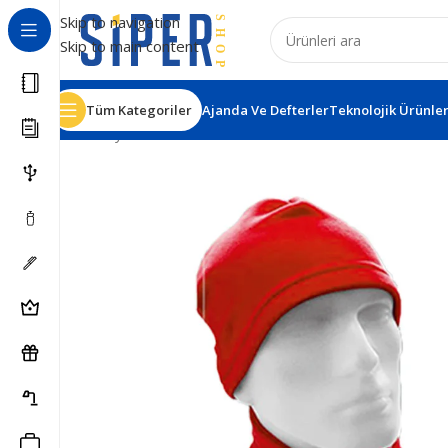
Skip to navigation
Skip to main content
Tüm Kategoriler
Ajanda Ve Defterler
Teknolojik Ürünle
Ana Sayfa
Tekstil Ürünleri
Atkı - Bere
Kırmızı Polar At