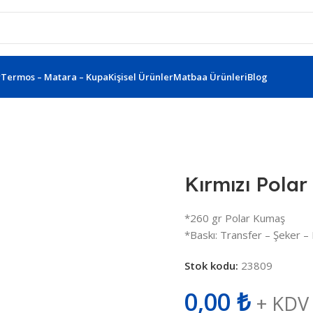
r
Termos – Matara – Kupa
Kişisel Ürünler
Matbaa Ürünleri
Blog
kı-Bere 948304
Kırmızı Polar
*260 gr Polar Kumaş
*Baskı: Transfer – Şeker – 
Stok kodu:
23809
0,00
₺
+ KDV