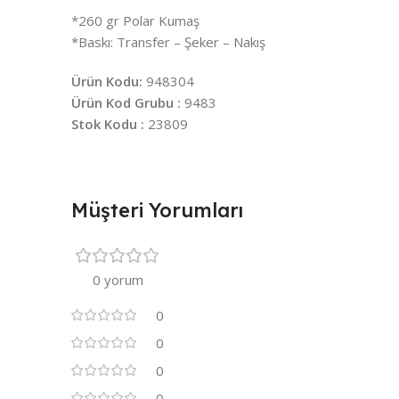
*260 gr Polar Kumaş
*Baskı: Transfer – Şeker – Nakış
Ürün Kodu:
948304
Ürün Kod Grubu :
9483
Stok Kodu :
23809
Müşteri Yorumları
0 yorum
0
0
0
0