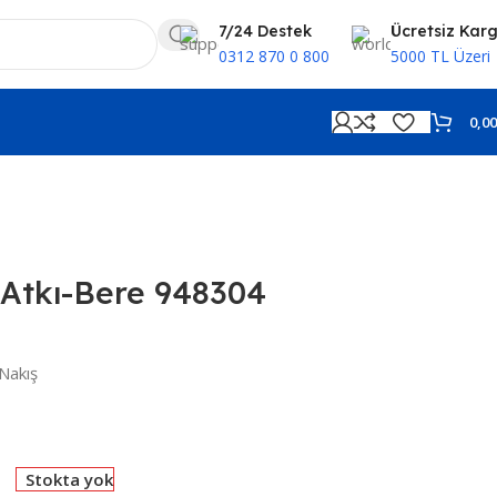
7/24 Destek
Ücretsiz Kar
0312 870 0 800
5000 TL Üzeri
0,0
 Atkı-Bere 948304
Nakış
Stokta yok