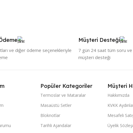
 Ödeme
Müşteri Desteği
tları ve diğer ödeme seçenekleriyle
7 gün 24 saat tüm soru ve ö
deme
müşteri desteği
ım
Popüler Kategoriler
Müşteri H
Termoslar ve Mataralar
Hakkımızda
im
Masaüstü Setler
KVKK Aydınl
Bloknotlar
Mesafeli Sat
Durumu
Tarihli Ajandalar
Üyelik Sözle