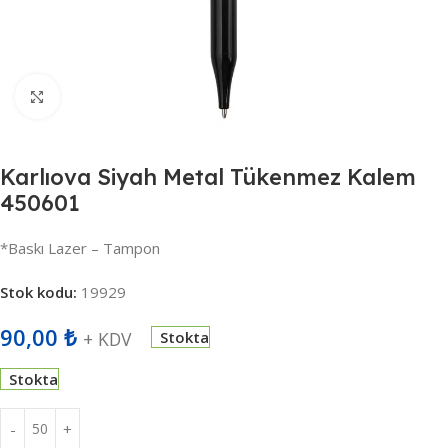
Büyütmek için tıklayın
Karlıova Siyah Metal Tükenmez Kalem
450601
*Baskı Lazer – Tampon
Stok kodu:
19929
90,00
₺
+ KDV
Stokta
Stokta