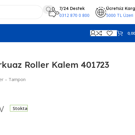
7/24 Destek
Ücretsiz Kar
0312 870 0 800
5000 TL Üzeri
0,0
kuaz Roller Kalem 401723
er – Tampon
V
Stokta