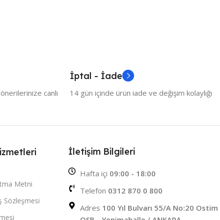
İptal - İade
nerilerinize canlı
14 gün içinde ürün iade ve değişim kolaylığı
İletişim Bilgileri
izmetleri
Hafta içi
09:00 - 18:00
atma Metni
Telefon
0312 870 0 800
ış Sözleşmesi
Adres
100 Yıl Bulvarı 55/A No:20 Ostim
şmesi
OSB - Yenimahalle / ANKARA