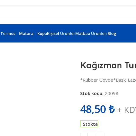
r
Termos – Matara – Kupa
Kişisel Ürünler
Matbaa Ürünleri
Blog
 Roller Kalem 401723
Kağızman Tur
*Rubber Gövde*Baskı Laz
Stok kodu:
20098
48,50
₺
+ KD
Stokta