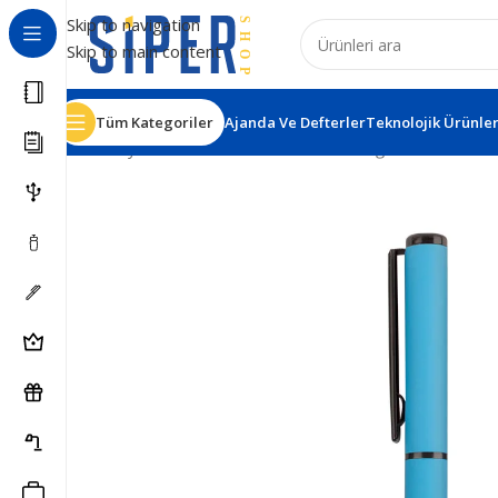
Skip to navigation
Skip to main content
Tüm Kategoriler
Ajanda Ve Defterler
Teknolojik Ürünle
Ana Sayfa
Kalemler
Roller Kalemler
Kağızman Turkuaz