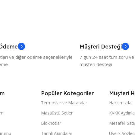
 Ödeme
Müşteri Desteği
tları ve diğer ödeme seçenekleriyle
7 gün 24 saat tüm soru ve ö
deme
müşteri desteği
ım
Popüler Kategoriler
Müşteri H
Termoslar ve Mataralar
Hakkımızda
im
Masaüstü Setler
KVKK Aydınl
Bloknotlar
Mesafeli Sat
Durumu
Tarihli Ajandalar
Üyelik Sözle