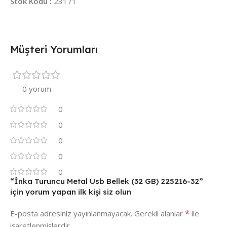
Stok Kodu :
23171
Müşteri Yorumları
0 yorum
0
0
0
0
0
“İnka Turuncu Metal Usb Bellek (32 GB) 225216-32”
için yorum yapan ilk kişi siz olun
*
E-posta adresiniz yayınlanmayacak.
Gerekli alanlar
ile
işaretlenmişlerdir