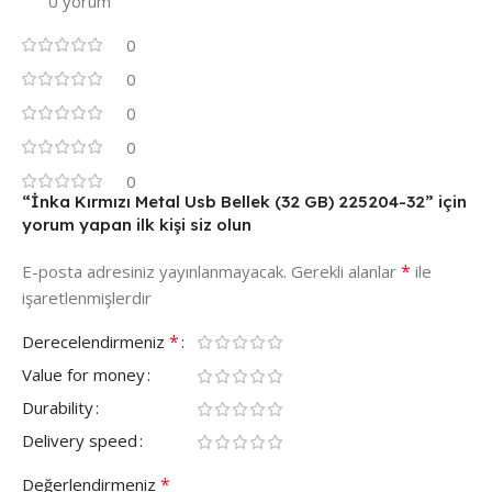
0 yorum
0
0
0
0
0
“İnka Kırmızı Metal Usb Bellek (32 GB) 225204-32” için
yorum yapan ilk kişi siz olun
*
E-posta adresiniz yayınlanmayacak.
Gerekli alanlar
ile
işaretlenmişlerdir
*
Derecelendirmeniz
Value for money
Durability
Delivery speed
*
Değerlendirmeniz