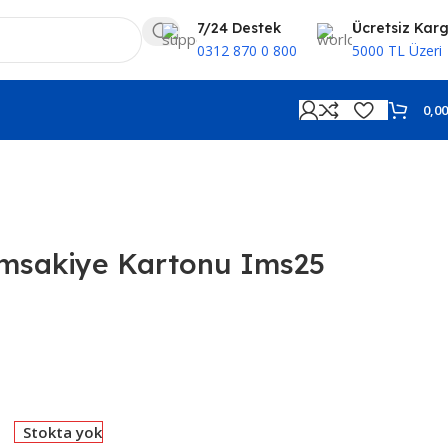
7/24 Destek
Ücretsiz Kar
0312 870 0 800
5000 TL Üzeri
0,0
İmsakiye Kartonu Ims25
Stokta yok