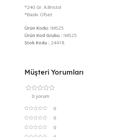
*240 Gr. A.Bristol
*Baskı: Ofset
Ürün Kodu:
IMS25
Ürün Kod Grubu :
IMS25
Stok Kodu :
24418
Müşteri Yorumları
0 yorum
0
0
0
0