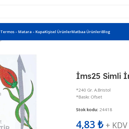
r
Termos – Matara – Kupa
Kişisel Ürünler
Matbaa Ürünleri
Blog
iye Kartonu Ims25
İms25 Simli 
*240 Gr. A.Bristol
*Baskı: Ofset
Stok kodu:
24418
4,83
₺
+ KDV