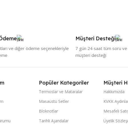
 Ödeme
Müşteri Desteği
tları ve diğer ödeme seçenekleriyle
7 gün 24 saat tüm soru ve ö
deme
müşteri desteği
ım
Popüler Kategoriler
Müşteri H
Termoslar ve Mataralar
Hakkımızda
im
Masaüstü Setler
KVKK Aydınl
Bloknotlar
Mesafeli Sat
Durumu
Tarihli Ajandalar
Üyelik Sözle