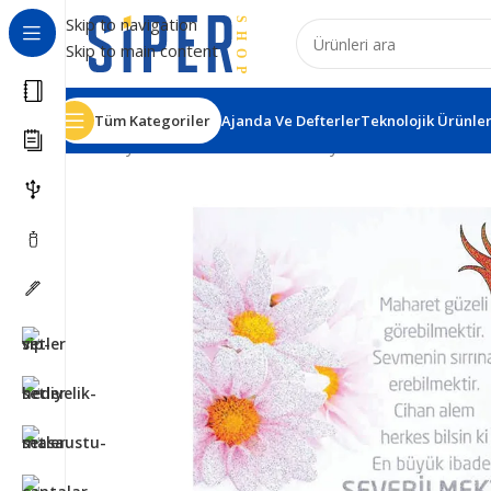
Skip to navigation
Skip to main content
Tüm Kategoriler
Ajanda Ve Defterler
Teknolojik Ürünle
Ana Sayfa
Matbaa Ürünleri
İmsakiye
İms25 Simli İmsak