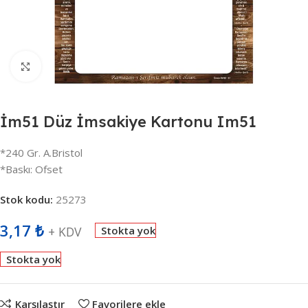
Büyütmek için tıklayın
İm51 Düz İmsakiye Kartonu Im51
*240 Gr. A.Bristol
*Baskı: Ofset
Stok kodu:
25273
3,17
₺
+ KDV
Stokta yok
Stokta yok
Karşılaştır
Favorilere ekle