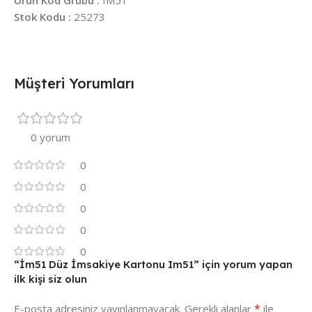
Stok Kodu :
25273
Müşteri Yorumları
0 yorum
0
0
0
0
0
“İm51 Düz İmsakiye Kartonu Im51” için yorum yapan
ilk kişi siz olun
*
E-posta adresiniz yayınlanmayacak.
Gerekli alanlar
ile