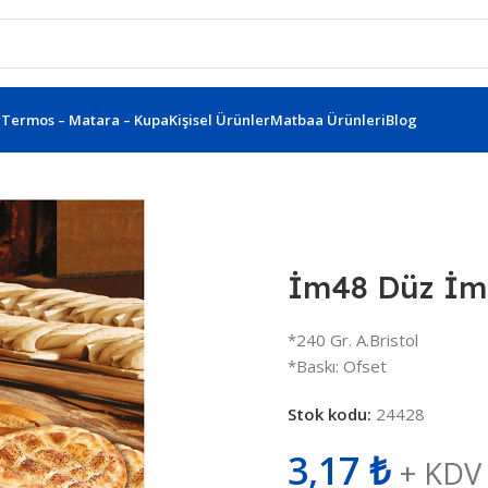
r
Termos – Matara – Kupa
Kişisel Ürünler
Matbaa Ürünleri
Blog
e Kartonu Im48
İm48 Düz İm
*240 Gr. A.Bristol
*Baskı: Ofset
Stok kodu:
24428
3,17
₺
+ KDV