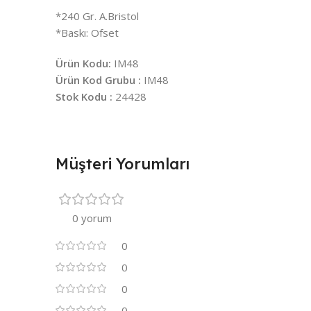
*240 Gr. A.Bristol
*Baskı: Ofset
Ürün Kodu:
IM48
Ürün Kod Grubu :
IM48
Stok Kodu :
24428
Müşteri Yorumları
0 yorum
0
0
0
0