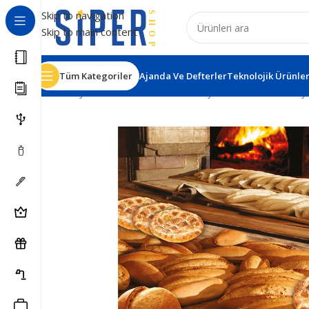
Skip to navigation
Skip to main content
Tüm Kategoriler
Ajanda Ve Defterler
Teknolojik Ürünle
Ana Sayfa
Matbaa Ürünleri
İmsakiye
İm48 Düz İmsakiy