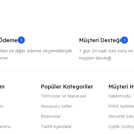
 Ödeme
Müşteri Desteği
tları ve diğer ödeme seçenekleriyle
7 gün 24 saat tüm soru ve ö
deme
müşteri desteği
ım
Popüler Kategoriler
Müşteri H
Termoslar ve Mataralar
Hakkımızda
im
Masaüstü Setler
KVKK Aydınl
Bloknotlar
Mesafeli Sat
Durumu
Tarihli Ajandalar
Üyelik Sözle