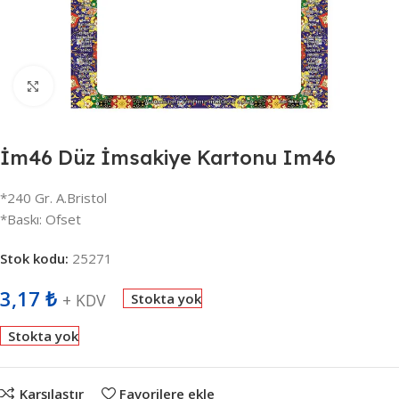
Büyütmek için tıklayın
İm46 Düz İmsakiye Kartonu Im46
*240 Gr. A.Bristol
*Baskı: Ofset
Stok kodu:
25271
3,17
₺
+ KDV
Stokta yok
Stokta yok
Karşılaştır
Favorilere ekle