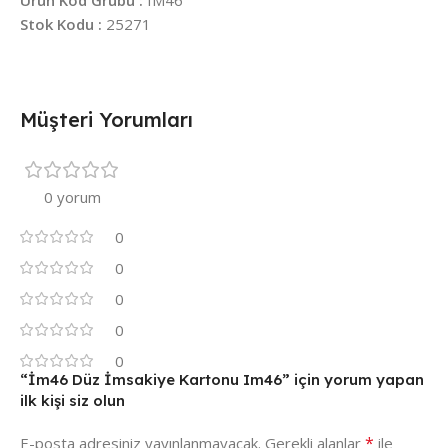
Stok Kodu :
25271
Müşteri Yorumları
0 yorum
0
0
0
0
0
“İm46 Düz İmsakiye Kartonu Im46” için yorum yapan
ilk kişi siz olun
*
E-posta adresiniz yayınlanmayacak.
Gerekli alanlar
ile